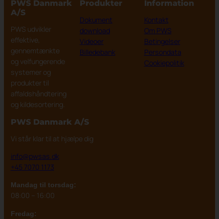
PWS Danmark
Produkter
Information
(kopia)
Sensibin 3-fraktioner
A/S
Dokument
Kontakt
ASF-beholder med dobbelte vægge
Sensibin til batterier, lamper og
PWS udvikler
download
Om PWS
(kopia) (kopia)
poser
effektive,
Videoer
Betingelser
ASF-beholder med dobbelte vægge
gennemtænkte
Billedebank
Persondata
Sensibin 4-fraktioner
og velfungerende
(kopia) (kopia)
Cookiepolitik
systemer og
ASF-beholder med dobbelte vægge
produkter til
(kopia) (kopia) (kopia)
affaldshåndtering
og kildesortering.
PWS Danmark
A/S
Vi står klar til at hjælpe dig
info@pwsas.dk
+45 7070 1173
Mandag til torsdag:
08:00 – 16:00
Fredag: