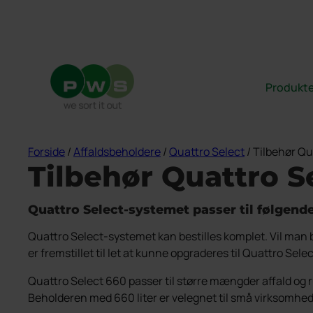
UDVIKLER FREMTIDENS AFFALDSSYSTEM
Produkte
Products
search
Forside
/
Affaldsbeholdere
/
Quattro Select
/ Tilbehør Qu
Se alle produkter →
PWS støtter Team Rynkeby
Cirkulær økonomi
Fra affald til ressourcer
Tilbehør Quattro S
Indendørs
Uopfordret ansøgning
Affaldsbeholdere
Nedgravede
Quattro Select-systemet passer til følgen
Beholderskjul
Quattro Select-systemet kan bestilles komplet. Vil man
Papirkurve
er fremstillet til let at kunne opgraderes til Quattro Sel
Overjordiske
Farligt affald
Quattro Select 660 passer til større mængder affald og r
Vask & service
Beholderen med 660 liter er velegnet til små virksomhed