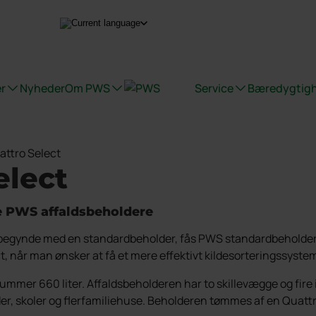
r
Nyheder
Om PWS
Service
Bæredygtig
attro Select
Affaldsbeholdere
Certificeringer, kvalitet og ergonomi
Vask af affaldsbeholdere
Pure Colour
Arkite
elect
Bioaffald Bio Select
Duo Select
de PWS affaldsbeholdere
Quattro Select
 begynde med en standardbeholder, fås PWS standardbeholder i 
Underjordisk affaldssystem
ect, når man ønsker at få et mere effektivt kildesorteringssyste
Beholderskjul
Overjordiske beholder
ummer 660 liter. Affaldsbeholderen har to skillevægge og fire 
Offentlige steder
er, skoler og flerfamiliehuse. Beholderen tømmes af en Quatt