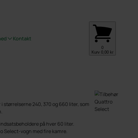
hed
Kontakt
0
Kurv
0,00
kr
kter
størrelserne 240, 370 og 660 liter, som
m.
indsatsbeholdere på hver 60 liter.
ro Select-vogn med fire kamre.