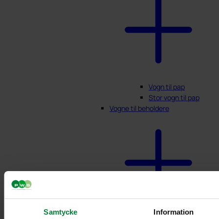
Vogn til pap
Stor vogn til pap
Vogne til beholdere
Samtycke
Information