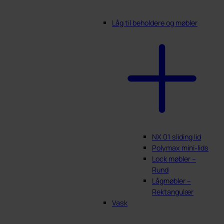
Låg til beholdere og møbler
NX 01 sliding lid
Polymax mini-lids
Lock møbler –
Rund
Lågmøbler –
Rektangulær
Vask