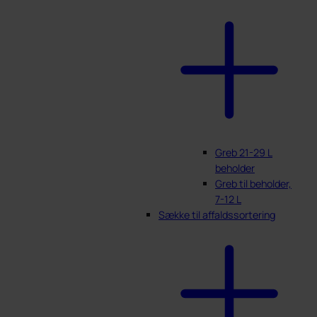
Greb 21-29 L
beholder
Greb til beholder,
7-12 L
Sække til affaldssortering