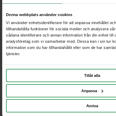
Vogne 21-29L
beholdere
Vogne 2 x 21-29L
Denna webbplats använder cookies
beholdere
Vi använder enhetsidentifierare för att anpassa innehållet oc
Vogne beholdere
60 L
tillhandahålla funktioner för sociala medier och analysera vår
Vogn til beholdere
sådana identifierare och annan information från din enhet til
2 x 60L
analysföretag som vi samarbetar med. Dessa kan i sin tur 
Vogne beholdere
information som du har tillhandahållit eller som de har samla
90 L
tjänster.
Vogn container 2 x
90 L
Rullestativ til
madaffald
Tillåt alla
Tilbehør til affaldssortering indendørs
Anpassa
Avvisa