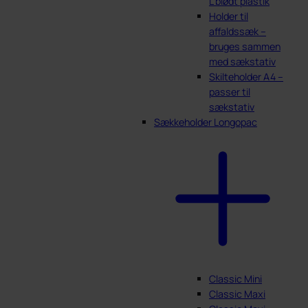
L blødt plastik
Holder til
affaldssæk –
bruges sammen
med sækstativ
Skilteholder A4 –
passer til
sækstativ
Sækkeholder Longopac
Classic Mini
Classic Maxi