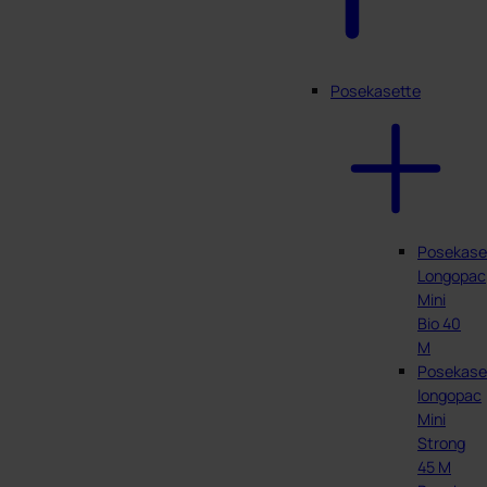
Posekasette
Posekase
Longopac
Mini
Bio 40
M
Posekase
longopac
Mini
Strong
45 M