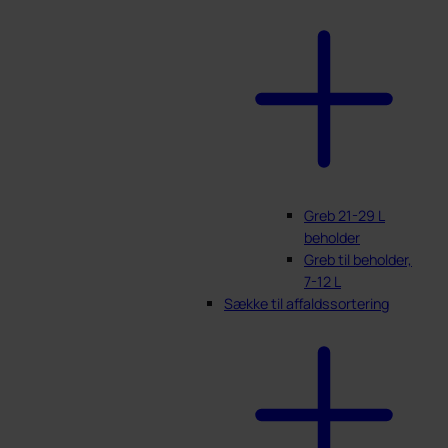
Greb 21-29 L
beholder
Greb til beholder,
7-12 L
Sække til affaldssortering