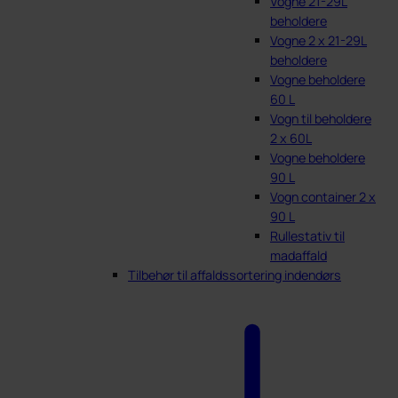
Vogne 21-29L
beholdere
Vogne 2 x 21-29L
beholdere
Vogne beholdere
60 L
Vogn til beholdere
2 x 60L
Vogne beholdere
90 L
Vogn container 2 x
90 L
Rullestativ til
madaffald
Tilbehør til affaldssortering indendørs