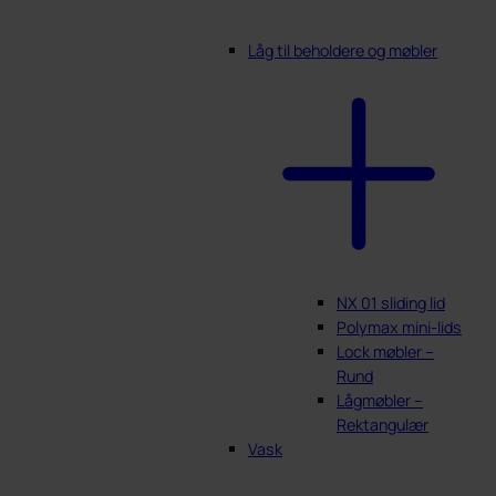
Låg til beholdere og møbler
NX 01 sliding lid
Polymax mini-lids
Lock møbler –
Rund
Lågmøbler –
Rektangulær
Vask