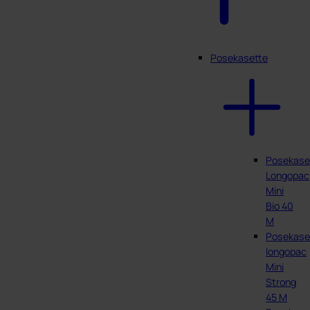
Posekasette
Posekase
Longopac
Mini
Bio 40
M
Posekase
longopac
Mini
Strong
45 M