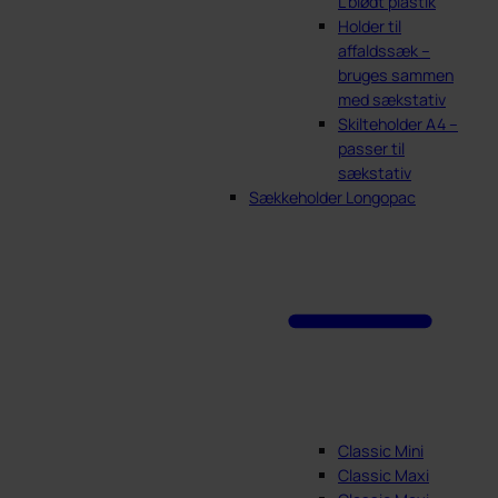
L blødt plastik
Holder til
affaldssæk –
bruges sammen
med sækstativ
Skilteholder A4 –
passer til
sækstativ
Sækkeholder Longopac
Classic Mini
Classic Maxi