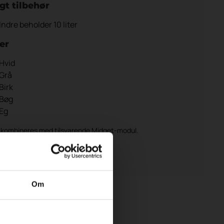
gt tilbehør
Indre beholder 10 liter
er
Hvid
Grå
Birk
Bøg
Eg
 kombineres med tilsvarende Midget-modul.
et tilbud
Om