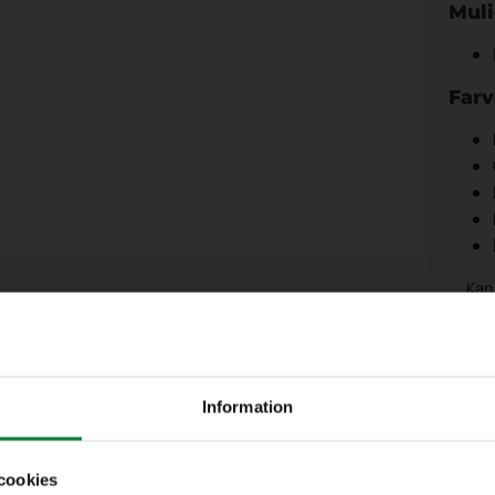
Muli
Farv
Kan
Få 
Information
cookies