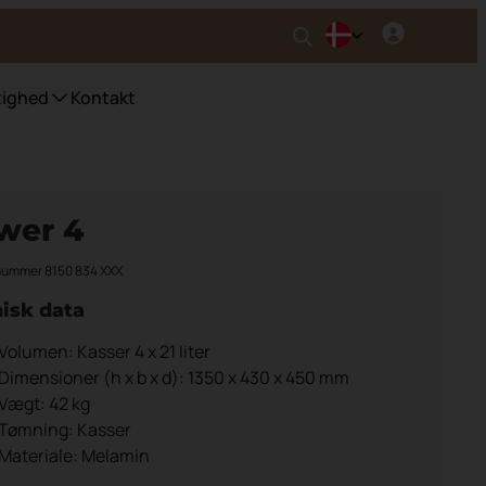
ighed
Kontakt
ter
wer 4
nummer 8150 834 XXX
isk data
Volumen: Kasser 4 x 21 liter
Dimensioner (h x b x d): 1350 x 430 x 450 mm
Vægt: 42 kg
Tømning: Kasser
Materiale: Melamin