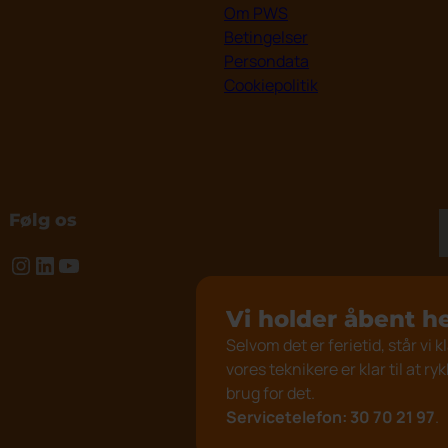
Om PWS
Betingelser
Persondata
Cookiepolitik
Følg os
Instagram
LinkedIn
YouTube
Vi holder åbent 
Selvom det er ferietid, står vi k
vores teknikere er klar til at ry
brug for det.
Servicetelefon:
30 70 21 97
.