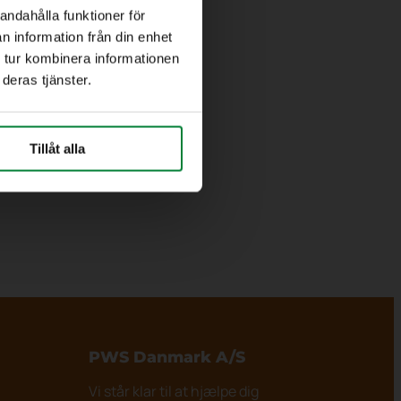
andahålla funktioner för
n information från din enhet
 tur kombinera informationen
deras tjänster.
Tillåt alla
PWS Danmark
A/S
Vi står klar til at hjælpe dig