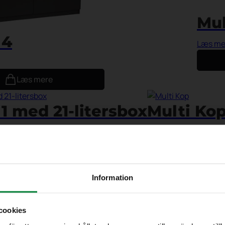
Mul
 4
Læs me
Læs mere
 1 med 21-litersbox
Multi Ko
Læs mere
Læs mere
Læs mere
møbler – Rund
Lågmøbler –
Information
Læs mere
cookies
Læs mere
Læs