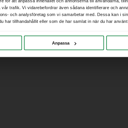
e för att anpassa innehållet och annonserna till användarna, tillh
vår trafik. Vi vidarebefordrar även sådana identifierare och anna
nnons- och analysföretag som vi samarbetar med. Dessa kan i sin
har tillhandahållit eller som de har samlat in när du har använt 
Anpassa