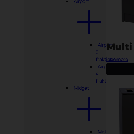
Airport
Multi
Airport
3
fraktioner
Læs mere
Airport
4
fraktioner
Midget
Midget