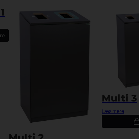
1
re
Multi 3
Læs mere
Multi 2