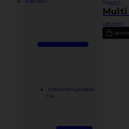
Indendørs
Multi 
Læs mere
Læs me
Kildesorteringsmøbler
Træ