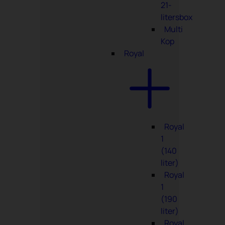
21-
litersbox
Multi
Kop
Royal
Royal
1
(140
liter)
Royal
1
(190
liter)
Royal