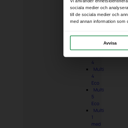
1
Vi använder enhetsidentifierar
Eco
sociala medier och analysera 
Multi
till de sociala medier och a
2
med annan information som du 
Eco
Multi
3
Avvisa
Eco
Multi
4
Multi
4
Eco
Multi
5
Eco
Multi
1
med