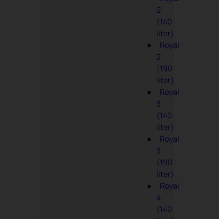
2
(140
liter)
Royal
2
(190
liter)
Royal
3
(140
liter)
Royal
3
(190
liter)
Royal
4
(140