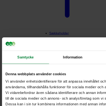
Sækkeholder
Samtycke
Information
Denna webbplats använder cookies
Vi använder enhetsidentifierare för att anpassa innehållet och
användarna, tillhandahålla funktioner för sociala medier och a
Vi vidarebefordrar även sådana identifierare och annan inform
Sækkeholder til 125-
till de sociala medier och annons- och analysföretag som vi
liters sæk
Dessa kan i sin tur kombinera informationen med annan info
Vægmonteret