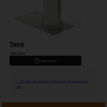
Tano
Læs mere
Læs mere
>> Du kan se vores A4-brochure om papirkurve
her