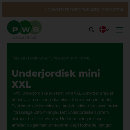
UDVIKLER FREMTIDENS AFFALDSSYSTEM
Produkter
Nyheder
Produkter
Forside
/
Papirkurve
/ Underjordisk mini XXL
Om PWS
Inspiration & Referencer
Se alle produkter →
Service
Kundeløsninger
Om PWS
Indendørs
Affaldsbeholdere
Underjordisk mini
Bæredygtighed
Udvikling
Beholderservice
Affaldsbeholdere
Underjordisk affaldssystem
Arkitekter
PWS støtter Team Rynkeby
Bioaffald Bio Select
Kontakt
Service og reparation
Cirkulær økonomi
Nedgravede
Beholderskjul
Uopfordret ansøgning
Certificeringer, kvalitet og ergonomi
Cirkulær økonomi
Duo Select
XXL
Genbrug skraldespanden
Beholderskjul
Overjordiske beholder
Vask af affaldsbeholdere
Fra affald til ressourcer
Quattro Select
PWS’ underjordiske system, Mini XXL, udnytter arealet
Bæredygtighedsrapport
Papirkurve
Offentlige steder
Pure Colour
effektivt, så der kan indsamles større mængder affald.
Overjordiske
Min Profil
Systemet kan kombineres med et indkastrum over jorden
Farligt affald
i forskellige udformninger. Det underjordiske system
Vask & service
bidrager til et fint bymiljø. Under tømningen suges
affaldet op gennem en separat klap i fodhøjde; det gør