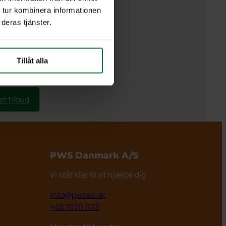
Antigraffiti-behandlet beholder
 tur kombinera informationen
Klistermærker
deras tjänster.
r
Standardfarve: Hvid RAL 9016
Tillåt alla
Kan lakeres i valgfri RAL-farve
et tilbud
PWS Danmark
A/S
Vi står klar til at hjælpe dig
info@pwsas.dk
+45 7070 1173