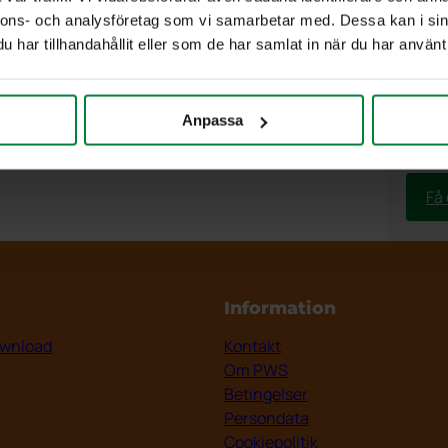
nnons- och analysföretag som vi samarbetar med. Dessa kan i sin
har tillhandahållit eller som de har samlat in när du har använt 
Farve
Anpassa
Få 
Information
wnload
Kontakt
Om PWS
Betingelser
Persondata
Cookiepolitik