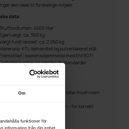
t gør den ideel til forskellige miljøer.
ske data
Bruttovolumen: 4500 liter
Egenvægt: ca. 360 kg
Vægt fuldt læsset: ca. 2.050 kg
Materiale: KTL-behandlet og pulverlakeret stål
Fremstillet i overensstemmelse med EN13071
Opfylder normer og gældende standarder
CE-godkendt løftesystem
e tilbehør
1-krog, 2-krog, 3-krog eller Kinshofer mushroom
Om
løftesystem
Stålramme til montering i jorden – for korrekt
genplacering efter tømning
Fodtrin
andahålla funktioner för
Indkast med lås
n information från din enhet