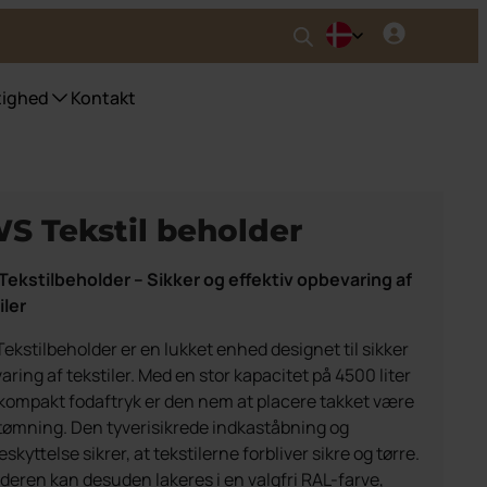
ighed
Kontakt
ter
S Tekstil beholder
ekstilbeholder – Sikker og effektiv opbevaring af
iler
ekstilbeholder er en lukket enhed designet til sikker
ring af tekstiler. Med en stor kapacitet på 4500 liter
 kompakt fodaftryk er den nem at placere takket være
ømning. Den tyverisikrede indkaståbning og
skyttelse sikrer, at tekstilerne forbliver sikre og tørre.
deren kan desuden lakeres i en valgfri RAL-farve,