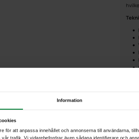
hvilke
Tekni
Mulig
Information
cookies
e för att anpassa innehållet och annonserna till användarna, tillh
vår trafik. Vi vidarebefordrar även sådana identifierare och anna