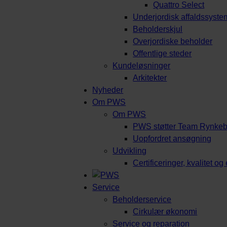
Quattro Select
Underjordisk affaldssyste
Beholderskjul
Overjordiske beholder
Offentlige steder
Kundeløsninger
Arkitekter
Nyheder
Om PWS
Om PWS
PWS støtter Team Rynke
Uopfordret ansøgning
Udvikling
Certificeringer, kvalitet o
Service
Beholderservice
Cirkulær økonomi
Service og reparation