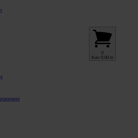
m
0
Kurv
0,00
kr
by
g ergonomi