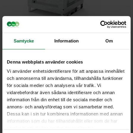
(kopia) (kopia) (kopia)
ASP LiContain 240
Samtycke
Information
Om
Læs mere
Læs mere
Denna webbplats använder cookies
Vi använder enhetsidentifierare för att anpassa innehållet
och annonserna till användarna, tillhandahålla funktioner
för sociala medier och analysera vår trafik. Vi
vidarebefordrar även sådana identifierare och annan
information från din enhet till de sociala medier och
annons- och analysföretag som vi samarbetar med.
Dessa kan i sin tur kombinera informationen med annan
ASP LiContain 460
information som du har tillhandahållit eller som de har
samlat in när du har använt deras tjänster.
Læs mere