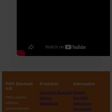
PWS Danmark
Produkter
Information
A/S
Dokument download
Kontakt
PWS udvikler
Videoer
Om PWS
effektive,
Billedebank
Betingelser
gennemtænkte
Persondata