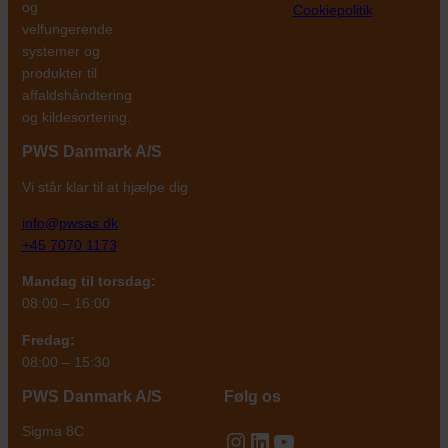
og
Cookiepolitik
velfungerende
systemer og
produkter til
affaldshåndtering
og kildesortering.
PWS Danmark
A/S
Vi står klar til at hjælpe dig
info@pwsas.dk
+45 7070 1173
Mandag til torsdag:
08:00 – 16:00
Fredag:
08:00 – 15:30
PWS Danmark A/S
Følg os
Sigma 8C
Instagram
LinkedIn
YouTube