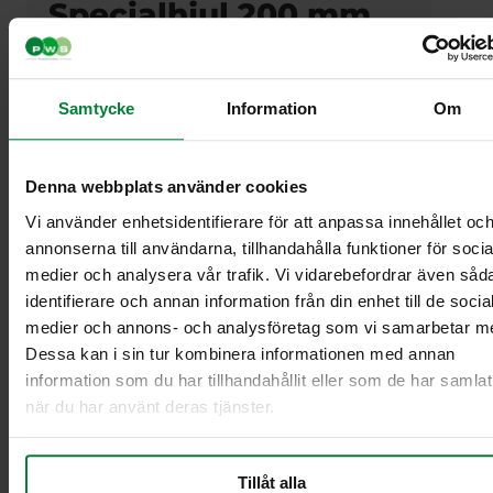
Specialhjul 200 mm
2-hjulet standart
skraldespand 190 &
Samtycke
Information
Om
240 L
Artikelnummer 190 & 240 liter Standard: 844113
Denna webbplats använder cookies
OFF-ROAD hjul
Vi använder enhetsidentifierare för att anpassa innehållet oc
– Kan klare hårdere overflader
annonserna till användarna, tillhandahålla funktioner för socia
medier och analysera vår trafik. Vi vidarebefordrar även såd
– Er punkteringsfri
identifierare och annan information från din enhet till de socia
– Har et goft dækmønster
medier och annons- och analysföretag som vi samarbetar m
Dessa kan i sin tur kombinera informationen med annan
– Pp (polypropylen) fælg
information som du har tillhandahållit eller som de har samlat
– Passer till 140 – 370 liters affaldsbeholder
när du har använt deras tjänster.
Få et tilbud
Tillåt alla