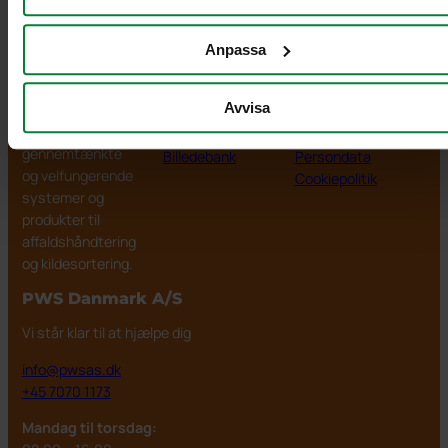
Anpassa
PWS Danmark
Produkter
Information
A/S
Dokument
Kontakt
Avvisa
PWS udvikler
download
Om PWS
effektive,
Videoer
Betingelser
gennemtænkte
Billedebank
Persondata
og velfungerende
Cookiepolitik
systemer og
produkter til
affaldshåndtering
og kildesortering.
PWS Danmark
A/S
Vi står klar til at hjælpe dig
info@pwsas.dk
+45 7070 1173
Mandag til torsdag: