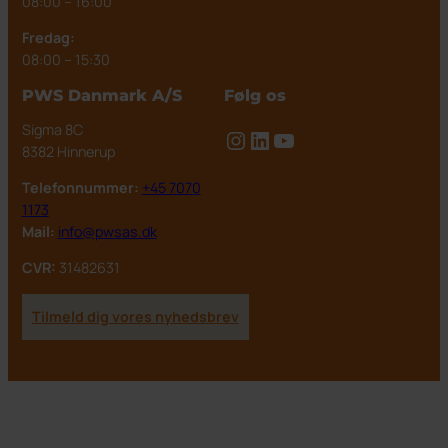
08:00 – 16:00
Fredag:
08:00 – 15:30
PWS Danmark A/S
Følg os
Sigma 8C
Instagram
LinkedIn
YouTube
8382 Hinnerup
Telefonnummer:
+45 7070
1173
Mail:
info@pwsas.dk
CVR:
31482631
Tilmeld dig vores nyhedsbrev