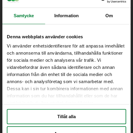
Artikelnummer PFSensibin1x120 DB703
Samtycke
Information
Om
Tekniske data
Volumen: 140 liter
Vægt: 35 kg (36 kg med Longopac
Denna webbplats använder cookies
sækkeholder)
Vi använder enhetsidentifierare för att anpassa innehållet
Materiale: Magnelis® behandlet
och annonserna till användarna, tillhandahålla funktioner
pulverlakeret stål
för sociala medier och analysera vår trafik. Vi
Dimensioner: h x b x d: 1223 x 414 x 380 mm
vidarebefordrar även sådana identifierare och annan
Inkluderer indkastlem
information från din enhet till de sociala medier och
Mulige tilbehør
annons- och analysföretag som vi samarbetar med.
Longopac sækkeholder
Dessa kan i sin tur kombinera informationen med annan
Dåseholder
information som du har tillhandahållit eller som de har
Askebæger
samlat in när du har använt deras tjänster.
Fyldemåler
Klistermærker
Tillåt alla
Farver