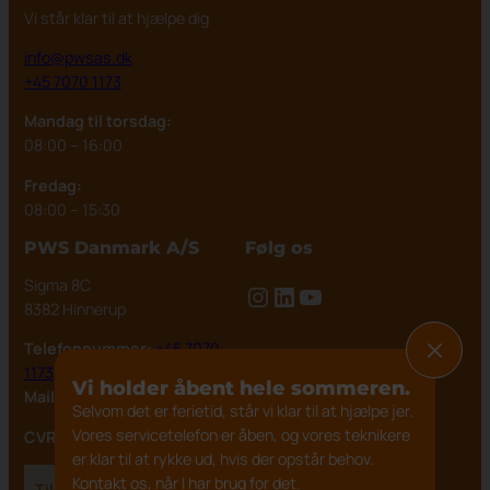
Vi står klar til at hjælpe dig
info@pwsas.dk
+45 7070 1173
Mandag til torsdag:
08:00 – 16:00
Fredag:
08:00 – 15:30
PWS Danmark A/S
Følg os
Sigma 8C
Instagram
LinkedIn
YouTube
8382 Hinnerup
Telefonnummer:
+45 7070
1173
Vi holder åbent hele sommeren.
Mail:
info@pwsas.dk
Selvom det er ferietid, står vi klar til at hjælpe jer.
Vores servicetelefon er åben, og vores teknikere
CVR:
31482631
er klar til at rykke ud, hvis der opstår behov.
Kontakt os, når I har brug for det.
Tilmeld dig vores nyhedsbrev