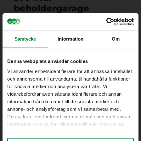
beholdergarage
Tekniske data
Volumen: ca. 370 liter med plads til en 140,
190, 240 eller 370 liters plastbeholder.
Samtycke
Information
Om
Vægt: 213 kg
Materiale: Magnelis®, specialbehandlet
pulverlakeret stål
Denna webbplats använder cookies
Dimensioner: h x b x d: 1753 x 1053 x 945 mm
Vi använder enhetsidentifierare för att anpassa innehållet
(ekskl. rampe)
och annonserna till användarna, tillhandahålla funktioner
Muligt tilbehør
för sociala medier och analysera vår trafik. Vi
vidarebefordrar även sådana identifierare och annan
Lås (indkastluge med drejehåndtag)
information från din enhet till de sociala medier och
Rampe
Mærkning/klistermærker
annons- och analysföretag som vi samarbetar med.
Tilpasningsplader til anvendelse når
Dessa kan i sin tur kombinera informationen med annan
beholderne er mindre end skabet – giver
information som du har tillhandahållit eller som de har
f.eks. mulighed for at anvende en 140L
samlat in när du har använt deras tjänster.
beholder i et 240L skab.