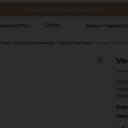
UDVIKLER FREMTIDENS AFFALDSSYSTEM
eder
Om PWS
Service
Bæredygt
endørs
/
Vogne og Sækkeholder
/
Vogne til beholdere
/ Vogne 21-29L beh
Affaldsbeholdere
Certificeringer, kvalitet og ergonomi
Vask af affaldsbeholdere
Pure Colour
Arkitek
Vo
Bioaffald Bio Select
Duo Select
Artikel
Quattro Select
Underjordisk affaldssystem
PWS h
Beholderskjul
vogne
Overjordiske beholder
arbej
Offentlige steder
Ergo
Tekn