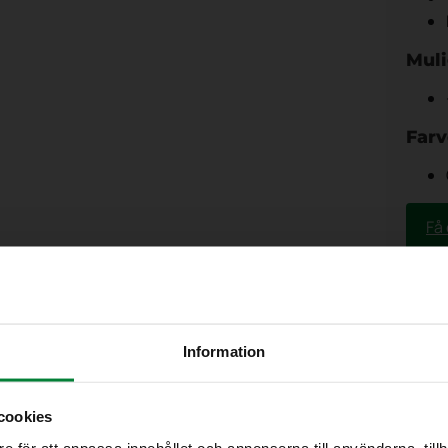
Muli
Farv
Få 
Information
cookies
e för att anpassa innehållet och annonserna till användarna, tillh