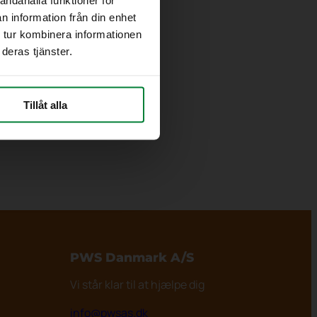
n information från din enhet
 tur kombinera informationen
deras tjänster.
Tillåt alla
PWS Danmark
A/S
Vi står klar til at hjælpe dig
info@pwsas.dk