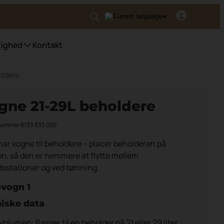
ighed
Kontakt
oldere
ter
gne 21-29L beholdere
nummer 8133 835 000
ar vogne til beholdere – placer beholderen på
n, så den er nemmere at flytte mellem
dsstationer og ved tømning.
vogn 1
iske data
Volumen: Passer til en beholder på 21 eller 29 liter