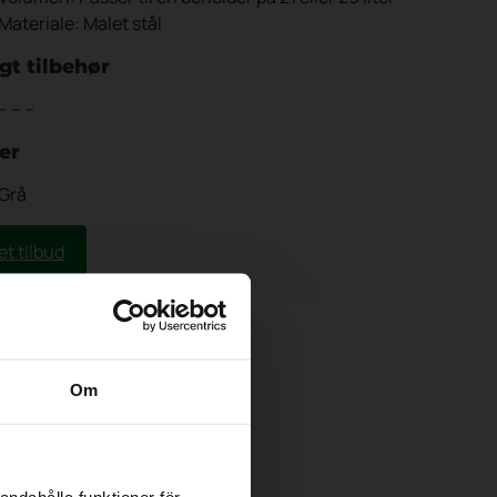
Materiale: Malet stål
gt tilbehør
– – –
er
Grå
et tilbud
Om
andahålla funktioner för