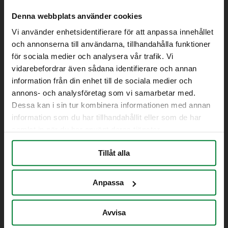
Sensibin 4-fraktioner
190-liters forstærket
Glasindkast, bageste åbning
(kopia) (kopia)
fortrolighedslåg
Denna webbplats använder cookies
Glasindkast til 240L PL, 370L,
Modul 4
ASF-beholder med dobbelte vægge
Vi använder enhetsidentifierare för att anpassa innehållet
190-liters fortrolighedslåg
660L, 770L
(kopia) (kopia) (kopia)
Læs mere
och annonserna till användarna, tillhandahålla funktioner
240-liters fortrolighedslåg
Indkastningsåbning til glas
för sociala medier och analysera vår trafik. Vi
Læs mere
240L PL, 370L, 660L, 770L
vidarebefordrar även sådana identifierare och annan
Gummiventil til glasindkast
information från din enhet till de sociala medier och
annons- och analysföretag som vi samarbetar med.
Dessa kan i sin tur kombinera informationen med annan
information som du har tillhandahållit eller som de har
samlat in när du har använt deras tjänster.
Tillåt alla
Anpassa
Avvisa