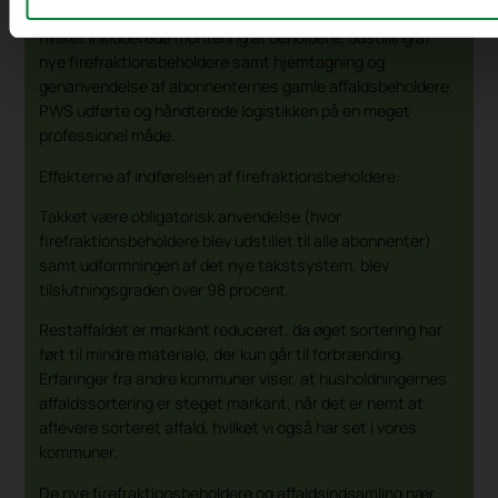
PWS havde ansvaret for logistikken omkring udstillingen,
hvilket inkluderede montering af beholdere, udstilling af
nye firefraktionsbeholdere samt hjemtagning og
genanvendelse af abonnenternes gamle affaldsbeholdere.
PWS udførte og håndterede logistikken på en meget
professionel måde.
Effekterne af indførelsen af firefraktionsbeholdere:
Takket være obligatorisk anvendelse (hvor
firefraktionsbeholdere blev udstillet til alle abonnenter)
samt udformningen af det nye takstsystem, blev
tilslutningsgraden over 98 procent.
Restaffaldet er markant reduceret, da øget sortering har
ført til mindre materiale, der kun går til forbrænding.
Erfaringer fra andre kommuner viser, at husholdningernes
affaldssortering er steget markant, når det er nemt at
aflevere sorteret affald, hvilket vi også har set i vores
kommuner.
De nye firefraktionsbeholdere og affaldsindsamling nær