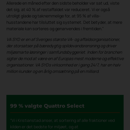
Allerede en måned efter den sidste beholder var sat ud, viste
det sig, at 40 % af restaffaldet var reduceret. Vi er også
utroligt glade og taknemmelige for, at 95 % af villa-
husstandene har tilsluttet sig systemet. Det betyder, at mere
materiale kan sorteres og genanvendes i fremtiden.”
VA SYD er en af Sveriges største VA- og affaldsorganisationer,
der storsatser på bæredygtig spildevandsrensning og driver
miljøsmarte løsninger i samfundsbyggeriet. Inden for branchen
sigter de mod at være en af Europas mest moderne og effektive
organisationer. VA SYDs virksomhed er i gang 24/7, har en halv
million kunder og en årlig omsætning på en milliard.
99 % valgte Quattro Select
“Vi i Kristianstad anser, at sortering af alle fraktioner ved
kilden er det bedste for miljøet, og at