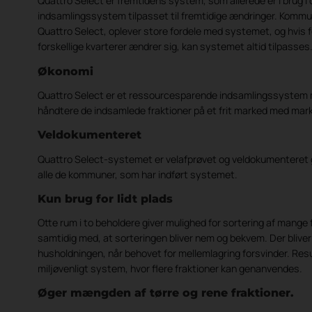
Quattro Select er fremtidens system, som allerede er i brug i d
indsamlingssystem tilpasset til fremtidige ændringer. Kommu
Quattro Select, oplever store fordele med systemet, og hvis 
forskellige kvarterer ændrer sig, kan systemet altid tilpasses
Økonomi
Quattro Select er et ressourcesparende indsamlingssystem 
håndtere de indsamlede fraktioner på et frit marked med mar
Veldokumenteret
Quattro Select-systemet er velafprøvet og veldokumentere
alle de kommuner, som har indført systemet.
Kun brug for lidt plads
Otte rum i to beholdere giver mulighed for sortering af mange fr
samtidig med, at sorteringen bliver nem og bekvem. Der bliver
husholdningen, når behovet for mellemlagring forsvinder. Resul
miljøvenligt system, hvor flere fraktioner kan genanvendes.
Øger mængden af tørre og rene fraktioner.