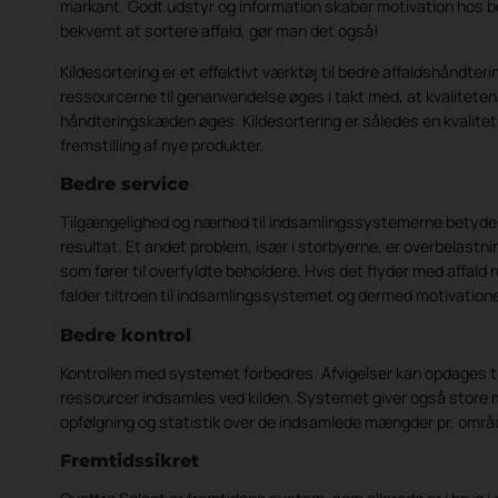
markant. Godt udstyr og information skaber motivation hos b
bekvemt at sortere affald, gør man det også!
Kildesortering er et effektivt værktøj til bedre affaldshåndteri
ressourcerne til genanvendelse øges i takt med, at kvaliteten
håndteringskæden øges. Kildesortering er således en kvalitetss
fremstilling af nye produkter.
Bedre service
Tilgængelighed og nærhed til indsamlingssystemerne betyder
resultat. Et andet problem, især i storbyerne, er overbelastn
som fører til overfyldte beholdere. Hvis det flyder med affald
falder tiltroen til indsamlingssystemet og dermed motivatione
Bedre kontrol
Kontrollen med systemet forbedres. Afvigelser kan opdages tid
ressourcer indsamles ved kilden. Systemet giver også store 
opfølgning og statistik over de indsamlede mængder pr. områd
Fremtidssikret