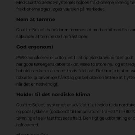
Med Quattro Select-systemet holdes fraktionerne rene og tørr
fraktionerne øges, øges værdien på markedet.
Nem at tømme
Quattro Select-beholderen tømmes let med en bil med fire ka
sekunder at tømme de fire fraktioner.
God ergonomi
PWS-beholderen er udformet til at opfylde kravene til et godt
har gode køreegenskaber takket være to store hjul og et tredje
beholderen kan rulle nemt trods fuld last. Det tredje hjul er s
robuste, gribevenlige håndtag gør beholderen lettere at flytte,
når det er nødvendigt.
Holder til det nordiske klima
Quattro Select-systemet er udviklet til at holde til de nordisk
og godstykkelse (godkendt til temperaturer fra -40 ° til +80 °C
tømning af selv fastfrosset affald. Den rigtige udformning er og
holdbarhed.