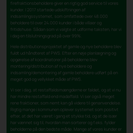
firefraktionsbeholdere giver en rigtig god service til vores
kunder. I 2017 startede udskiftningen af
indsamlingssystemet, som omfattede over 48.000
beholdere til over 24.000 kunder i både villaer og
fritidshuse. Sådan som vi valgte at udforme taksten, har vi
i dag en tilslutningsgrad på over 99%.
Hele distributionsprojektet af gamle og nye beholdere blev
fuldt ud håndteret af PWS. Efter en nøje planlægning og
opgørelse af koordinatorer på beholderne blev
montering/distribution af nye beholdere og
indsamling/demontering af gamle beholdere udført på en
meget god og vellykket måde af PWS.
Vi ser i dag, at restaffaldsmængderne er faldet, og at vi nu
har mindre restaffald end madaffald. Vi ser også meget
rene fraktioner, som nemt kan gå videre til genanvendelse.
Rigtig mange i kommunen oplever systemet som positivt
efter, at det har været i gang et stykke tid, og at de især
har vænnet sig til, hvordan man sorterer og f.eks. fylder
beholderne på den bedste måde. Mange af vores kunder er