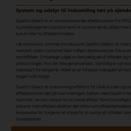
System og udstyr til indsamling tæt på eje
Quattro Select er et revolutionerende affaldssystem fra PWS
husholdningerne i stand til nemt at sortere deres affald i man
kun en eller to affaldsbeholdere.
I de kommuner, som har introduceret Quattro Select, er mængd
markant, siden systemet blev indført. Kommunernes fokus er 
restaffaldet. Emballage udgør en betydelig del af affaldet og 
omkostninger, hvis det ikke genanvendes. Samtidig er servic
mærkbart for borgerne. Målet er at mindske mængden af rest
meget som muligt.
Quattro Select er omkostningseffektivt for både kunder og or
affaldssortere tæt på husholdningen, takket være Quattro Sele
hjemmet, da man slipper for at samle affald i flere forskellige 
placerer man affaldet direkte i det rette rumi affaldsbeholdere
besparelse for borgeren at slippe for at samle alt affaldet s
lossepladsen.