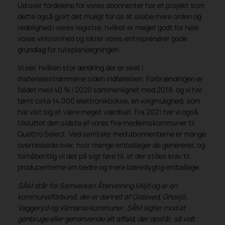
Ud over fordelene for vores abonnenter har et projekt som
dette også gjort det muligt for os at skabe mere orden og
redelighed i vores registre, hvilket er meget godt for hele
vores virksomhed og sikrer vores entreprenører gode
grundlag for ruteplanlægningen.
Vi ser, hvilken stor ændring der er sket i
materialestrømmene siden indførelsen. Forbrændingen er
faldet med 40 % i 2020 sammenlignet med 2018, og vi har
tømt cirka 14.000 elektronikbokse, en valgmulighed, som
har vist sig at være meget værdsat. Fra 2021 har vi også
tilsluttet den sidste af vores fire medlemskommuner til
Quattro Select. Ved samtaler med abonnenterne er mange
overraskede over, hvor mange emballager de genererer, og
forhåbentlig vil det på sigt føre til, at der stilles krav til
producenterne om bedre og mere bæredygtig emballage.
SÅM står for Samverkan Återvinning Miljö og er en
kommunalförbund, der er dannet af Gislaved, Gnosjö,
Vaggeryd og Värnamo kommuner. SÅM sigter mod at
genbruge eller genanvende alt affald, der opstår, så vidt