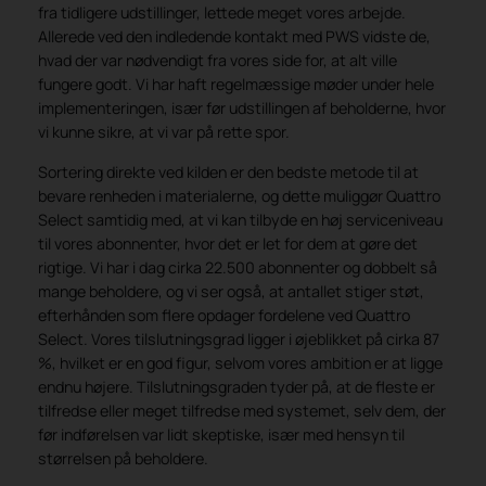
fra tidligere udstillinger, lettede meget vores arbejde.
Allerede ved den indledende kontakt med PWS vidste de,
hvad der var nødvendigt fra vores side for, at alt ville
fungere godt. Vi har haft regelmæssige møder under hele
implementeringen, især før udstillingen af beholderne, hvor
vi kunne sikre, at vi var på rette spor.
Sortering direkte ved kilden er den bedste metode til at
bevare renheden i materialerne, og dette muliggør Quattro
Select samtidig med, at vi kan tilbyde en høj serviceniveau
til vores abonnenter, hvor det er let for dem at gøre det
rigtige. Vi har i dag cirka 22.500 abonnenter og dobbelt så
mange beholdere, og vi ser også, at antallet stiger støt,
efterhånden som flere opdager fordelene ved Quattro
Select. Vores tilslutningsgrad ligger i øjeblikket på cirka 87
%, hvilket er en god figur, selvom vores ambition er at ligge
endnu højere. Tilslutningsgraden tyder på, at de fleste er
tilfredse eller meget tilfredse med systemet, selv dem, der
før indførelsen var lidt skeptiske, især med hensyn til
størrelsen på beholdere.