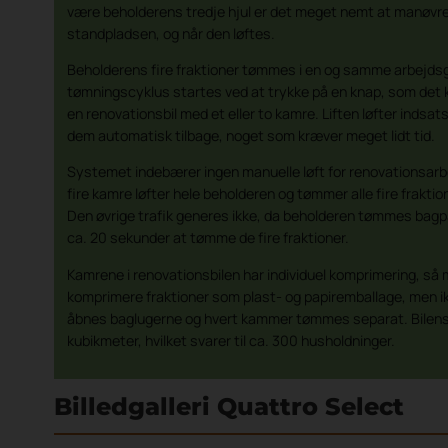
være beholderens tredje hjul er det meget nemt at manøvre
standpladsen, og når den løftes.
Beholderens fire fraktioner tømmes i en og samme arbejds
tømningscyklus startes ved at trykke på en knap, som det
en renovationsbil med et eller to kamre. Liften løfter indsat
dem automatisk tilbage, noget som kræver meget lidt tid.
Systemet indebærer ingen manuelle løft for renovationsar
fire kamre løfter hele beholderen og tømmer alle fire fraktio
Den øvrige trafik generes ikke, da beholderen tømmes bagp
ca. 20 sekunder at tømme de fire fraktioner.
Kamrene i renovationsbilen har individuel komprimering, så 
komprimere fraktioner som plast- og papiremballage, men i
åbnes baglugerne og hvert kammer tømmes separat. Bilens 
kubikmeter, hvilket svarer til ca. 300 husholdninger.
Billedgalleri Quattro Select