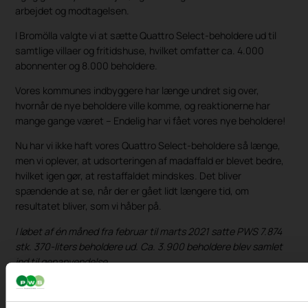
arbejdet og modtagelsen.
I Bromölla valgte vi at sætte Quattro Select-beholdere ud til
samtlige villaer og fritidshuse, hvilket omfatter ca. 4.000
abonnenter og 8.000 beholdere.
Vores kommunes indbyggere har længe undret sig over,
hvornår de nye beholdere ville komme, og reaktionerne har
mange gange været – Endelig har vi fået vores nye beholdere!
Nu har vi ikke haft vores Quattro Select-beholdere så længe,
men vi oplever, at udsorteringen af madaffald er blevet bedre,
hvilket igen gør, at restaffaldet mindskes. Det bliver
spændende at se, når der er gået lidt længere tid, om
resultatet bliver, som vi håber på.
I løbet af én måned fra februar til marts 2021 satte PWS 7.874
stk. 370-liters beholdere ud. Ca. 3.900 beholdere blev samlet
ind til genanvendelse.