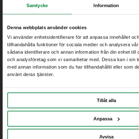
Samtycke
Information
Et projekt – fire kommuner
Denna webbplats använder cookies
Vi använder enhetsidentifierare för att anpassa innehållet oc
Høsten 2020 blev der indført firefraktionsbeholdere til
tillhandahålla funktioner för sociala medier och analysera vår
villa- og fritidshusejere i Håbo, Knivsta, Sigtuna og
Upplands-Bro kommuner. Implementeringen af et nyt
sådana identifierare och annan information från din enhet til
affaldsindsamlingssystem resulterede i indførelsen af
och analysföretag som vi samarbetar med. Dessa kan i sin t
firefraktionsbeholdere, efter at en fælles undersøgelse
med annan information som du har tillhandahållit eller som de
viste, at firefraktionsbeholdere var det bedste alternativ
använt deras tjänster.
baseret på indsamlingsresultater, miljø- og
kundeperspektiver.
I løbet af knap 3 måneder (oktober til december 2020)
Tillåt alla
hjalp PWS os med at udstille 42.000
firefraktionsbeholdere til 21.000 abonnenter. I et tæt
samarbejde mellem kommunerne, renovatøren og PWS
Anpassa
lykkedes det at opretholde en udstillingstakt på 900
beholdere om dagen.
Avvisa