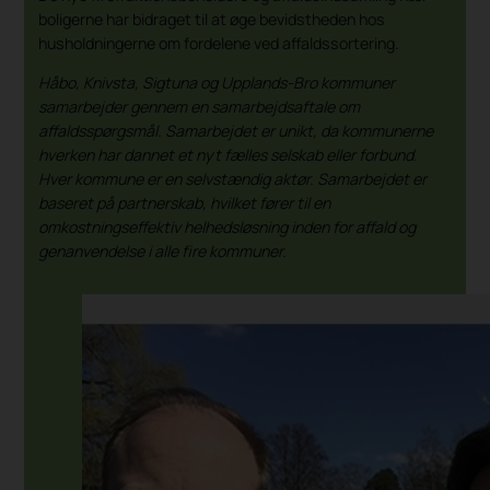
boligerne har bidraget til at øge bevidstheden hos
husholdningerne om fordelene ved affaldssortering.
Håbo, Knivsta, Sigtuna og Upplands-Bro kommuner
samarbejder gennem en samarbejdsaftale om
affaldsspørgsmål. Samarbejdet er unikt, da kommunerne
hverken har dannet et nyt fælles selskab eller forbund.
Hver kommune er en selvstændig aktør. Samarbejdet er
baseret på partnerskab, hvilket fører til en
omkostningseffektiv helhedsløsning inden for affald og
genanvendelse i alle fire kommuner.