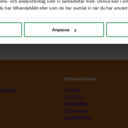
nnons- och analysföretag som vi samarbetar med. Dessa kan i sin
har tillhandahållit eller som de har samlat in när du har använt 
Anpassa
Information
wnload
Kontakt
Om PWS
Betingelser
Persondata
Cookiepolitik