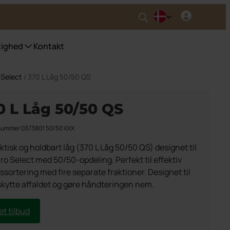
ighed
Kontakt
o Select
/ 370 L Låg 50/50 QS
ter
0 L Låg 50/50 QS
lnummer 0373801 50/50 XXX
ktisk og holdbart låg (370 L Låg 50/50 QS) designet til
ro Select med 50/50-opdeling. Perfekt til effektiv
ssortering med fire separate fraktioner. Designet til
skytte affaldet og gøre håndteringen nem.
et tilbud