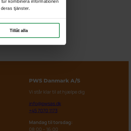
 tur kombinera informationen
deras tjänster.
Tillåt alla
PWS Danmark
A/S
Vi står klar til at hjælpe dig
info@pwsas.dk
+45 7070 1173
Mandag til torsdag:
08:00 – 16:00