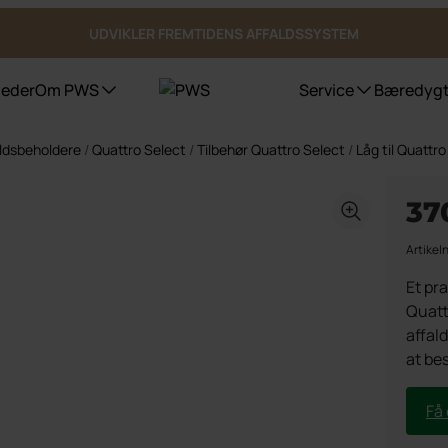
UDVIKLER FREMTIDENS AFFALDSSYSTEM
eder
Om PWS
Service
Bæredygt
ldsbeholdere
/
Quattro Select
/
Tilbehør Quattro Select
/
Låg til Quattr
Affaldsbeholdere
Certificeringer, kvalitet og ergonomi
Vask af affaldsbeholdere
Pure Colour
Arkitek
37
Bioaffald Bio Select
Duo Select
Artike
Quattro Select
Underjordisk affaldssystem
Et pra
Beholderskjul
Quatt
Overjordiske beholder
affald
Offentlige steder
at be
Få 