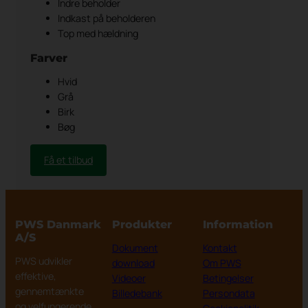
Indre beholder
Indkast på beholderen
Top med hældning
Farver
Hvid
Grå
Birk
Bøg
Få et tilbud
PWS Danmark
Produkter
Information
A/S
Dokument
Kontakt
PWS udvikler
download
Om PWS
effektive,
Videoer
Betingelser
gennemtænkte
Billedebank
Persondata
og velfungerende