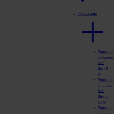
Posekasette
Posekaset
Longopac
Mini
Bio 40
M
Posekaset
longopac
Mini
Strong
45 M
Posekaset
longopac