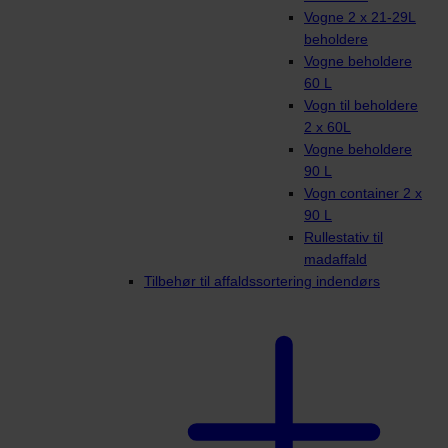
Vogne 2 x 21-29L
beholdere
Vogne beholdere
60 L
Vogn til beholdere
2 x 60L
Vogne beholdere
90 L
Vogn container 2 x
90 L
Rullestativ til
madaffald
Tilbehør til affaldssortering indendørs