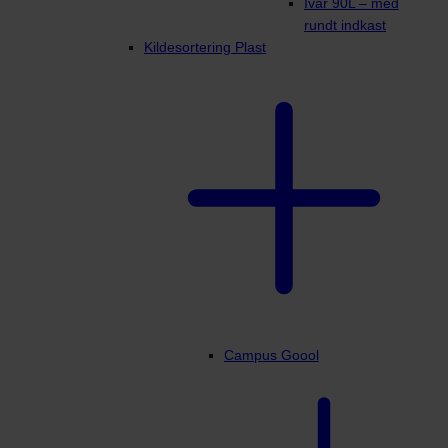
Ivar 90L – med
rundt indkast
Kildesortering Plast
Campus Goool