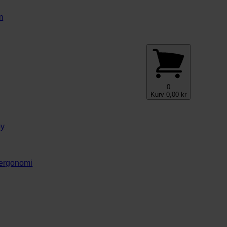
m
0
Kurv
0,00
kr
by
g ergonomi