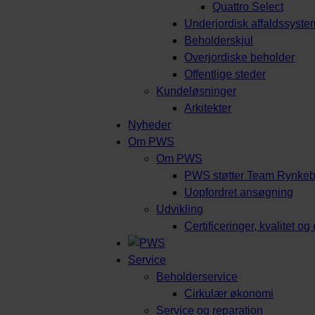
Quattro Select
Underjordisk affaldssyste
Beholderskjul
Overjordiske beholder
Offentlige steder
Kundeløsninger
Arkitekter
Nyheder
Om PWS
Om PWS
PWS støtter Team Rynke
Uopfordret ansøgning
Udvikling
Certificeringer, kvalitet o
Service
Beholderservice
Cirkulær økonomi
Service og reparation