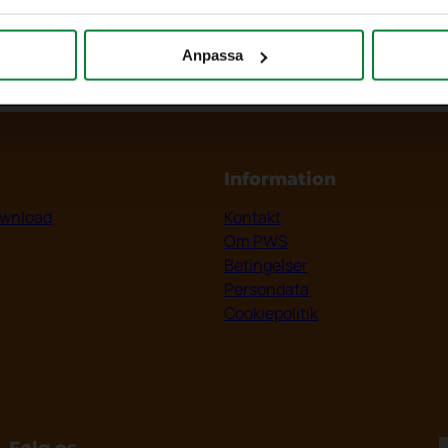
Anpassa
Information
wnload
Kontakt
Om PWS
Betingelser
Persondata
Cookiepolitik
Følg os