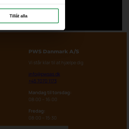
Tillåt alla
PWS Danmark
A/S
Vi står klar til at hjælpe dig
info@pwsas.dk
+45 7070 1173
Mandag til torsdag:
08:00 – 16:00
Fredag:
08:00 – 15:30