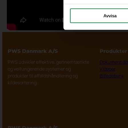
Avvisa
PWS Danmark A/S
Produkter
PWS udvikler effektive, gennemtænkte
Dokument do
og velfungerende systemer og
Videoer
produkter til affaldshåndtering og
Billedebank
kildesortering.
PWS Danmark A/S