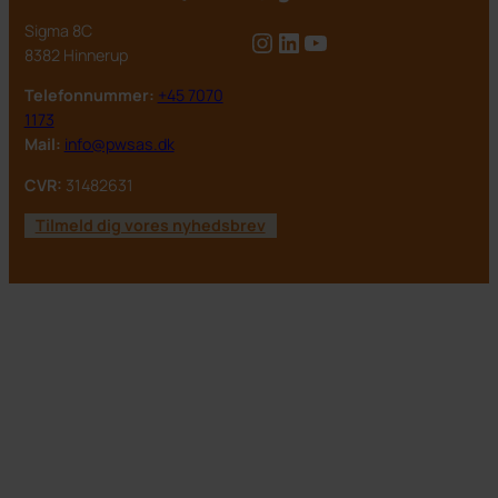
Sigma 8C
Instagram
LinkedIn
YouTube
8382 Hinnerup
Telefonnummer:
+45 7070
1173
Mail:
info@pwsas.dk
CVR:
31482631
Tilmeld dig vores nyhedsbrev