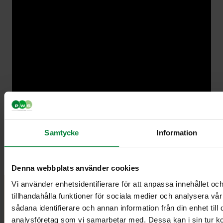
Samtycke
Information
Denna webbplats använder cookies
Vi använder enhetsidentifierare för att anpassa innehållet oc
tillhandahålla funktioner för sociala medier och analysera vår
PWS Danmark
Produkter
Information
sådana identifierare och annan information från din enhet til
A/S
Dokument
Kontakt
analysföretag som vi samarbetar med. Dessa kan i sin tur 