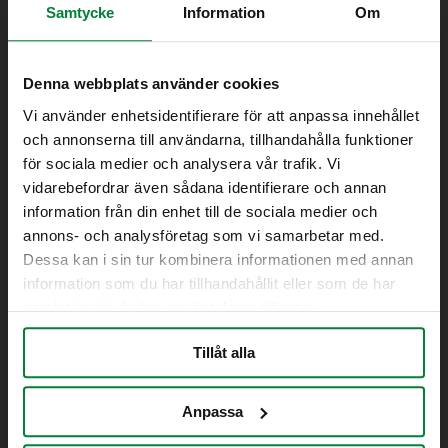
Samtycke
Information
Om
PWS’ mål
Vi stræber efter altid at opnå den bedste kvalitet med
hensyn til innovation, levering og service
Denna webbplats använder cookies
Vi använder enhetsidentifierare för att anpassa innehållet
for en sund og rentabel vækst
och annonserna till användarna, tillhandahålla funktioner
for en attraktiv virksomhedskultur
för sociala medier och analysera vår trafik. Vi
for at værne om ressourcer og producere på en
bæredygtig måde
vidarebefordrar även sådana identifierare och annan
information från din enhet till de sociala medier och
Vi stræber også efter at være en attraktiv virksomhed at
annons- och analysföretag som vi samarbetar med.
arbejde i med en initiativrig virksomhedskultur.
Dessa kan i sin tur kombinera informationen med annan
PWS har en politik om nul affald
information som du har tillhandahållit eller som de har
samlat in när du har använt deras tjänster.
PWS har en politik om, at vi ikke vil have affald fra
produktionen af vores produkter.
Tillåt alla
Flere af vores affaldsbeholdere kan produceres af 100 %
genanvendelige plast.
Anpassa
Jeg vil gerne vide mere om, hvordan PWS tager ansvar for