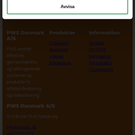
miljøet
Avvisa
PWS Danmark
Produkter
Information
A/S
Dokument
Kontakt
PWS udvikler
download
Om PWS
effektive,
Videoer
Betingelser
gennemtænkte
Billedebank
Persondata
og velfungerende
Cookiepolitik
systemer og
produkter til
affaldshåndtering
og kildesortering.
PWS Danmark
A/S
Vi står klar til at hjælpe dig
info@pwsas.dk
+45 7070 1173