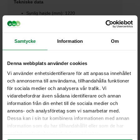
Tekniske data
Synlig højde (mm): 1220
Total højde (mm): 2750
Diameter (mm): 1350
Volumen (l): 3000
Påfyldningsindløbets størrelse (mm): 450
Samtycke
Information
Om
Vægt (kg): 130
Materiale: Polyethylen, løftesystem i
galvaniseret stål
Denna webbplats använder cookies
Trumme/Indkast
Vi använder enhetsidentifierare för att anpassa innehållet
och annonserna till användarna, tillhandahålla funktioner
Standardindkast
för sociala medier och analysera vår trafik. Vi
Forskellige størrelser på indkastsåbninger
vidarebefordrar även sådana identifierare och annan
Integreret trumme: 35/40 L
information från din enhet till de sociala medier och
Integreret trumme: 60 L
annons- och analysföretag som vi samarbetar med.
Muligt tilbehør
Dessa kan i sin tur kombinera informationen med annan
information som du har tillhandahållit eller som de har
Løftesæk eller løftebeholder
samlat in när du har använt deras tjänster.
Låsbart indkastlåg, magnetlås som standard.
Kan udstyres med mekanisk eller elektronisk