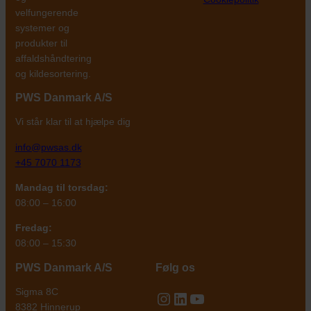
velfungerende
systemer og
produkter til
affaldshåndtering
og kildesortering.
PWS Danmark
A/S
Vi står klar til at hjælpe dig
info@pwsas.dk
+45 7070 1173
Mandag til torsdag:
08:00 – 16:00
Fredag:
08:00 – 15:30
PWS Danmark A/S
Følg os
Sigma 8C
Instagram
LinkedIn
YouTube
8382 Hinnerup