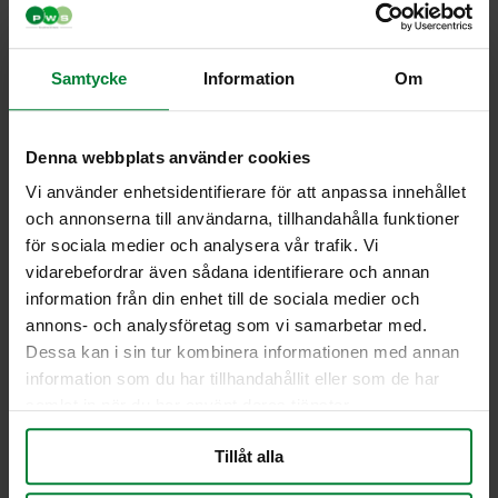
2×370 liter beholdergarage
Læs mere
Samtycke
Information
Om
Læs mere
Denna webbplats använder cookies
Vi använder enhetsidentifierare för att anpassa innehållet
och annonserna till användarna, tillhandahålla funktioner
för sociala medier och analysera vår trafik. Vi
vidarebefordrar även sådana identifierare och annan
information från din enhet till de sociala medier och
annons- och analysföretag som vi samarbetar med.
Dessa kan i sin tur kombinera informationen med annan
information som du har tillhandahållit eller som de har
samlat in när du har använt deras tjänster.
3×240 liter beholdergarage
Tillåt alla
Læs mere
Læs mere