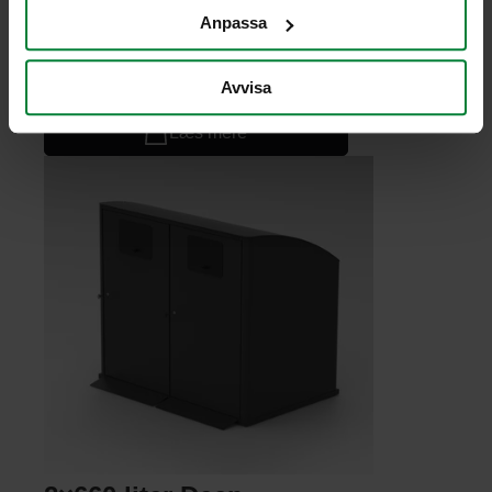
Anpassa
660 liter beholdergarage
Avvisa
Læs mere
Læs mere