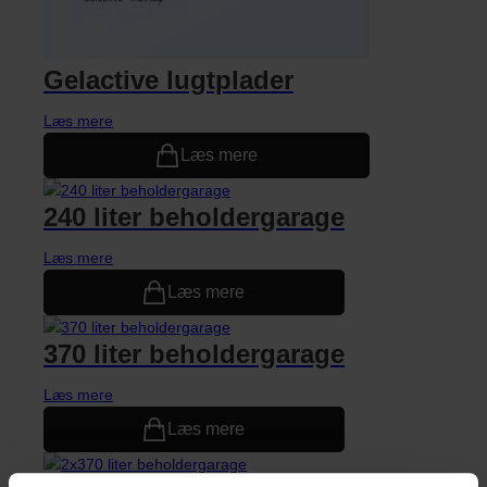
Gelactive lugtplader
Læs mere
Læs mere
240 liter beholdergarage
Læs mere
Læs mere
370 liter beholdergarage
Læs mere
Læs mere