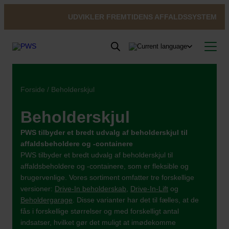
UDVIKLER FREMTIDENS AFFALDSSYSTEM
Produkter
Nyheder
Produkter
Forside
/ Beholderskjul
Om PWS
Inspiration & Referencer
Se alle produkter →
Service
Kundeløsninger
Om PWS
Indendørs
Affaldsbeholdere
Beholderskjul
Bæredygtighed
Udvikling
Beholderservice
Affaldsbeholdere
Underjordisk affaldssystem
Arkitekter
PWS støtter Team Rynkeby
Bioaffald Bio Select
Kontakt
Service og reparation
Cirkulær økonomi
Nedgravede
Beholderskjul
Uopfordret ansøgning
Certificeringer, kvalitet og ergonomi
Cirkulær økonomi
Duo Select
PWS tilbyder et bredt udvalg af beholderskjul til
Genbrug skraldespanden
Beholderskjul
Overjordiske beholder
Vask af affaldsbeholdere
Fra affald til ressourcer
Quattro Select
affaldsbeholdere og -containere
Bæredygtighedsrapport
PWS tilbyder et bredt udvalg af beholderskjul til
Papirkurve
Offentlige steder
Pure Colour
affaldsbeholdere og -containere, som er fleksible og
Overjordiske
Min Profil
brugervenlige. Vores sortiment omfatter tre forskellige
Farligt affald
versioner:
Drive-In beholderskab
,
Drive-In-Lift
og
Vask & service
Beholdergarage
. Disse varianter har det til fælles, at de
fås i forskellige størrelser og med forskelligt antal
indsatser, hvilket gør det muligt at imødekomme